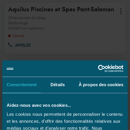
Appuyer
Point
Aquilus Piscines et Spas Pont-Salomon
sur
Plus
de
la
d'op
ZA les portes du Velay
touche
vente
Desforange
ENTRÉE
43330 Pont-salomon
:
pour
Fermé
obtenir
de
APPELER
AFFICHER
plus
LE
amples
NUMÉRO
informations
DE
TÉLÉPHONE
DU
POINT
DE
VENTE
Consentement
Détails
À propos des cookies
Les magasins Aquilus proche de Pont-
AQUILUS
Salomon
PISCINES
ET
SPAS
Aidez-nous avec vos cookies...
PONT-
Andrezieux Boutheon
SALOMON
Les cookies nous permettent de personnaliser le contenu
Saint Doulchard
et les annonces, d'offrir des fonctionnalités relatives aux
médias sociaux et d'analyser notre trafic. Nous
Brives Charensac