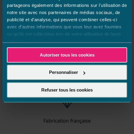
partageons également des informations sur l'utilisation de
Chonas L'amballan
notre site avec nos partenaires de médias sociaux, de
Feurs
publicité et d'analyse, qui peuvent combiner celles-ci
avec d'autres informations que vous leur avez fournies
Orlienas
ou qu'ils ont collectées lors de votre utilisation de leurs
Dardilly
services.
VOIR PLUS
DE
Autoriser tous les cookies
POINTS
DE
VENTE
DE
Personnaliser
eil
France
Auvergne-Rhône-Alpes
Haute-Loire
Pont-Salomon
AQUILUS
Refuser tous les cookies
Fabrication française