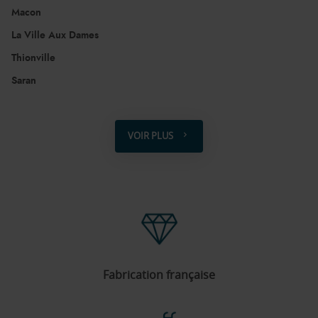
Macon
La Ville Aux Dames
Thionville
Saran
Valence
VOIR PLUS
DE
POINTS
DE
VENTE
DE
AQUILUS
Fabrication française