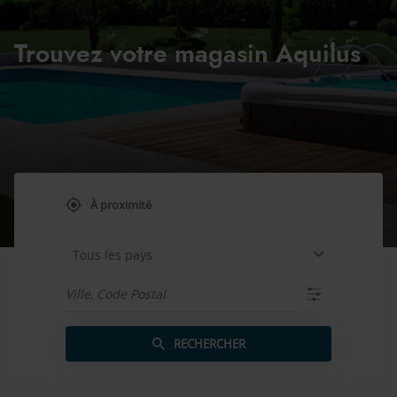
Trouvez votre magasin Aquilus
À proximité
,
trouver
un
point
Tous les pays
de
vente
Ville,
Aquilus
Code
Postal
RECHERCHER
UN
POINT
DE
VENTE