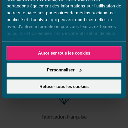
Chateau Gaillard
partageons également des informations sur l'utilisation de
St Remy
notre site avec nos partenaires de médias sociaux, de
Lons Le Saunier
publicité et d'analyse, qui peuvent combiner celles-ci
avec d'autres informations que vous leur avez fournies
Orlienas
ou qu'ils ont collectées lors de votre utilisation de leurs
Sillingy
services.
VOIR PLUS
DE
Autoriser tous les cookies
POINTS
DE
VENTE
DE
Personnaliser
Accueil
France
Auvergne-Rhône-Alpes
Ain
Bourg-En-Bresse
AQUILUS
Refuser tous les cookies
Fabrication française