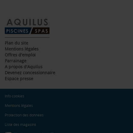
(ouvre
Plan du site
dans
(ouvre
Mentions légales
une
dans
(ouvre
Offres d'emploi
nouvelle
une
dans
(ouvre
Parrainage
fenêtre)
nouvelle
une
dans
(ouvre
A propos d'Aquilus
fenêtre)
nouvelle
une
dans
(ouvre
Devenez concessionnaire
fenêtre)
nouvelle
une
dans
(ouvre
Espace presse
fenêtre)
nouvelle
une
dans
fenêtre)
nouvelle
une
fenêtre)
nouvelle
(ouvre
Info cookies
fenêtre)
dans
une
(ouvre
Mentions légales
nouvelle
dans
fenêtre)
une
(ouvre
Protection des données
nouvelle
dans
fenêtre)
une
Liste des magasins
nouvelle