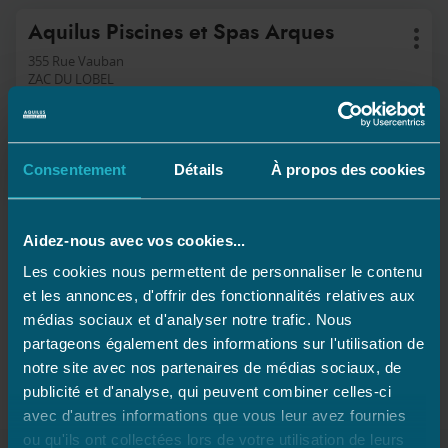
Appuyer
Point
Aquilus Piscines et Spas Arques
sur
Plus
de
la
d'op
355 Rue Vauban
touche
vente
ZAC DU LOBEL
ENTRÉE
62510 Arques
:
pour
Fermé
obtenir
de
APPELER
AFFICHER
plus
Consentement
Détails
À propos des cookies
LE
amples
NUMÉRO
informations
DE
TÉLÉPHONE
Aidez-nous avec vos cookies...
DU
POINT
Les cookies nous permettent de personnaliser le contenu
DE
VENTE
Les magasins Aquilus proche de
et les annonces, d'offrir des fonctionnalités relatives aux
AQUILUS
ARQUES
médias sociaux et d'analyser notre trafic. Nous
PISCINES
ET
partageons également des informations sur l'utilisation de
SPAS
notre site avec nos partenaires de médias sociaux, de
ARQUES
Solesmes
publicité et d'analyse, qui peuvent combiner celles-ci
avec d'autres informations que vous leur avez fournies
ou qu'ils ont collectées lors de votre utilisation de leurs