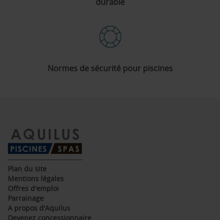
durable
Normes de sécurité pour piscines
(ouvre
Plan du site
dans
(ouvre
Mentions légales
une
dans
(ouvre
Offres d'emploi
nouvelle
une
dans
(ouvre
Parrainage
fenêtre)
nouvelle
une
dans
(ouvre
A propos d'Aquilus
fenêtre)
nouvelle
une
dans
(ouvre
Devenez concessionnaire
fenêtre)