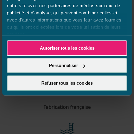
POINT
DE
notre site avec nos partenaires de médias sociaux, de
VENTE
Les magasins Aquilus en Drôme
publicité et d'analyse, qui peuvent combiner celles-ci
AQUILUS
PISCINES
avec d'autres informations que vous leur avez fournies
ET
ou qu'ils ont collectées lors de votre utilisation de leurs
SPAS
Châteauneuf Du Rhône
MONTÉLIMAR
services.
Valence
Autoriser tous les cookies
Accueil
France
Auvergne-Rhône-Alpes
Drôme
Personnaliser
Refuser tous les cookies
Fabrication française