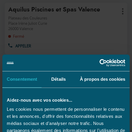
Appuyer
Point
Aquilus Piscines et Spas Valence
sur
Plus
de
la
d'op
Plateau des Couleures
touche
vente
Place Irène Juliot Curie
ENTRÉE
26000 Valence
:
pour
Fermé
obtenir
de
APPELER
AFFICHER
plus
LE
amples
NUMÉRO
informations
DE
TÉLÉPHONE
Appuyer
Point
Aquilus Piscines et Spas Montélimar
DU
sur
Plus
POINT
de
la
d'op
Consentement
Détails
À propos des cookies
1418 Route N7
DE
touche
vente
26760 Châteauneuf du rhône
VENTE
ENTRÉE
AQUILUS
:
Fermé
pour
PISCINES
ET
Aidez-nous avec vos cookies...
obtenir
APPELER
AFFICHER
SPAS
de
LE
VALENCE
Les cookies nous permettent de personnaliser le contenu
plus
NUMÉRO
et les annonces, d'offrir des fonctionnalités relatives aux
amples
DE
informations
TÉLÉPHONE
médias sociaux et d'analyser notre trafic. Nous
DU
partageons également des informations sur l'utilisation de