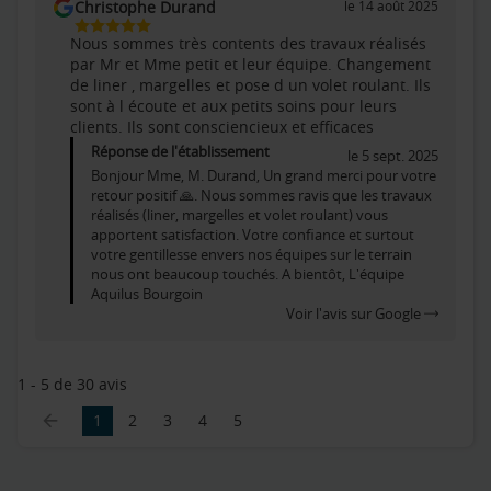
Christophe Durand
le 14 août 2025
5
Nous sommes très contents des travaux réalisés
Étoiles
par Mr et Mme petit et leur équipe. Changement
Sur
de liner , margelles et pose d un volet roulant. Ils
5
sont à l écoute et aux petits soins pour leurs
clients. Ils sont consciencieux et efficaces
Réponse de l'établissement
le 5 sept. 2025
Bonjour Mme, M. Durand, Un grand merci pour votre
retour positif 🙏. Nous sommes ravis que les travaux
réalisés (liner, margelles et volet roulant) vous
apportent satisfaction. Votre confiance et surtout
votre gentillesse envers nos équipes sur le terrain
nous ont beaucoup touchés. A bientôt, L'équipe
Aquilus Bourgoin
Voir l'avis sur Google
1 - 5 de 30 avis
1
2
3
4
5