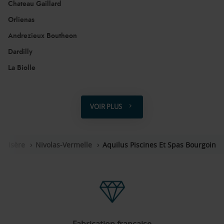
Chateau Gaillard
Orlienas
Andrezieux Boutheon
Dardilly
La Biolle
Macon
VOIR PLUS
DE
POINTS
DE
VENTE
DE
Isère
Nivolas-Vermelle
Aquilus Piscines Et Spas Bourgoin
AQUILUS
Fabrication française