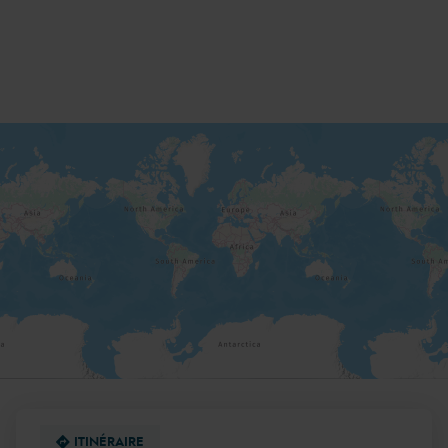
DE
VENTE
AQUILUS
PISCINES
ET
SPAS
BOURGOIN
ITINÉRAIRE