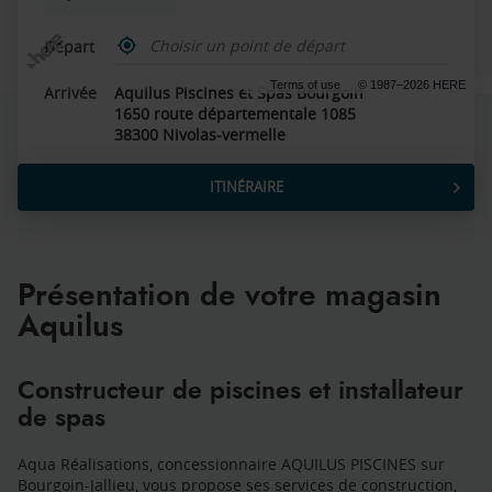
,
Départ
trouver
un
Terms of use
© 1987–2026 HERE
Arrivée
Aquilus Piscines et Spas Bourgoin
point
1650 route départementale 1085
de
vente
38300 Nivolas-vermelle
Aquilus
ITINÉRAIRE
JUSQU'AU
POINT
DE
VENTE
AQUILUS
Présentation de votre magasin
PISCINES
ET
Aquilus
SPAS
BOURGOIN
Constructeur de piscines et installateur
de spas
Aqua Réalisations, concessionnaire AQUILUS PISCINES sur
Bourgoin-Jallieu, vous propose ses services de construction,