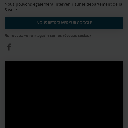
Nous pouvons également intervenir sur le département de la
Savoie.
NOUS RETROUVER SUR GOOGLE
Retrouvez votre magasin sur les réseaux sociaux
Aquilus
Piscines
et
Spas
Bourgoin