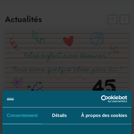
Actualités
Consentement
Détails
À propos des cookies
1 dessin, 1 ballon !
Votre enfant aime dessiner ?