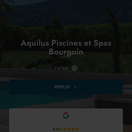
Aquilus Piscines et Spas
Bourgoin
Fermé
Consulter
les
horaires
APPELER
AFFICHER
LE
NUMÉRO
DE
TÉLÉPHONE
DU
POINT
DE
VENTE
AQUILUS
4.6
PISCINES