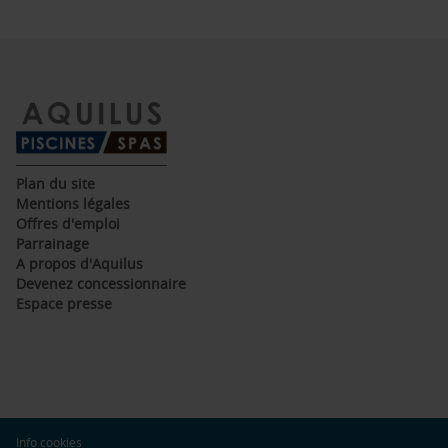
(ouvre
Plan du site
dans
(ouvre
Mentions légales
une
dans
(ouvre
Offres d'emploi
nouvelle
une
dans
(ouvre
Parrainage
fenêtre)
nouvelle
une
dans
(ouvre
A propos d'Aquilus
fenêtre)
nouvelle
une
dans
(ouvre
Devenez concessionnaire
fenêtre)
nouvelle
une
dans
(ouvre
Espace presse
fenêtre)
nouvelle
une
dans
fenêtre)
nouvelle
une
fenêtre)
nouvelle
fenêtre)
(ouvre
Info cookies