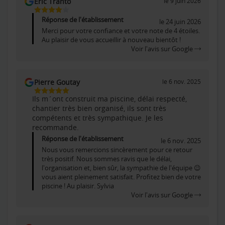
Eric Tranto
le 9 juin 2026
4
Étoiles
Réponse de l'établissement
le 24 juin 2026
Sur
Merci pour votre confiance et votre note de 4 étoiles.
5
Au plaisir de vous accueillir à nouveau bientôt !
Voir l'avis sur Google
Pierre Goutay
le 6 nov. 2025
5
Ils m´ont construit ma piscine, délai respecté,
Étoiles
chantier très bien organisé, ils sont très
Sur
compétents et très sympathique. Je les
5
recommande.
Réponse de l'établissement
le 6 nov. 2025
Nous vous remercions sincèrement pour ce retour
très positif. Nous sommes ravis que le délai,
l'organisation et, bien sûr, la sympathie de l'équipe 😉
vous aient pleinement satisfait. Profitez bien de votre
piscine ! Au plaisir. Sylvia
Voir l'avis sur Google