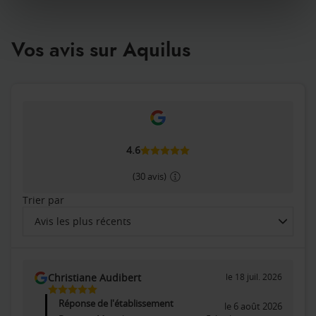
Vos avis sur Aquilus
4.6
(30 avis)
Trier par
Avis les plus récents
Trier
les
avis
Christiane Audibert
le 18 juil. 2026
par
5
Étoiles
Réponse de l'établissement
le 6 août 2026