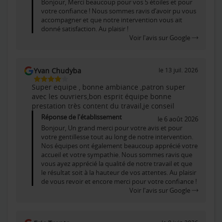
Sur
Bonjour, Merci beaucoup pour vos 5 étoiles et pour
5
votre confiance ! Nous sommes ravis d’avoir pu vous
accompagner et que notre intervention vous ait
donné satisfaction. Au plaisir !
Voir l'avis sur Google
Yvan Chudyba
le 13 juil. 2026
4
Super equipe , bonne ambiance ,patron super
Étoiles
avec les ouvriers,bon esprit équipe bonne
Sur
prestation très content du travail,je conseil
5
Réponse de l'établissement
le 6 août 2026
Bonjour, Un grand merci pour votre avis et pour
votre gentillesse tout au long de notre intervention.
Nos équipes ont également beaucoup apprécié votre
accueil et votre sympathie. Nous sommes ravis que
vous ayez apprécié la qualité de notre travail et que
le résultat soit à la hauteur de vos attentes. Au plaisir
de vous revoir et encore merci pour votre confiance !
Voir l'avis sur Google