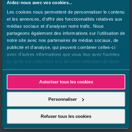
Aidez-nous avec vos cookies...
À l’occasion des 45 ans d’Aquilus, nous lançons
Les cookies nous permettent de personnaliser le contenu
l’opération : 1 dessin, 1 ballon.
et les annonces, d'offrir des fonctionnalités relatives aux
Votre enfant dépose dans votre magasin Aquilus son
médias sociaux et d'analyser notre trafic. Nous
plus joli dessin de piscine et il repart avec un ballon
partageons également des informations sur l'utilisation de
de plage 😉
(sans condition d’achat)
notre site avec nos partenaires de médias sociaux, de
publicité et d'analyse, qui peuvent combiner celles-ci
avec d'autres informations que vous leur avez fournies
ou qu'ils ont collectées lors de votre utilisation de leurs
services.
Autoriser tous les cookies
Magasins à proximité de Aquilus
Piscines et Spas Bourgoin
Personnaliser
Il n'y a aucun magasin à proximité
Refuser tous les cookies