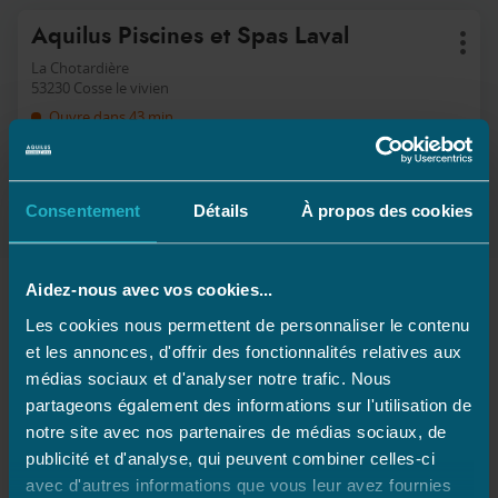
Appuyer
Point
Aquilus Piscines et Spas Laval
sur
Plus
de
la
d'op
La Chotardière
touche
vente
53230 Cosse le vivien
ENTRÉE
:
Ouvre dans 43 min
pour
obtenir
APPELER
AFFICHER
de
LE
plus
NUMÉRO
amples
Consentement
Détails
À propos des cookies
DE
informations
TÉLÉPHONE
DU
POINT
DE
Aidez-nous avec vos cookies...
VENTE
Les magasins Aquilus en Pays de la
AQUILUS
Les cookies nous permettent de personnaliser le contenu
Loire
PISCINES
et les annonces, d'offrir des fonctionnalités relatives aux
ET
SPAS
médias sociaux et d'analyser notre trafic. Nous
LAVAL
MAYENNE
partageons également des informations sur l'utilisation de
notre site avec nos partenaires de médias sociaux, de
Cosse Le Vivien
publicité et d'analyse, qui peuvent combiner celles-ci
avec d'autres informations que vous leur avez fournies