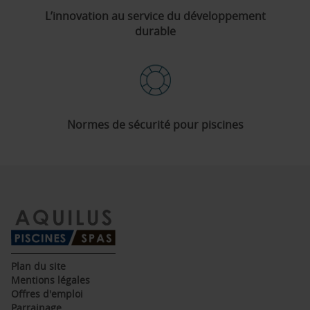
L’innovation au service du développement
durable
Normes de sécurité pour piscines
(ouvre
Plan du site
dans
(ouvre
Mentions légales
une
dans
(ouvre
Offres d'emploi
nouvelle
une
dans
(ouvre
Parrainage
fenêtre)