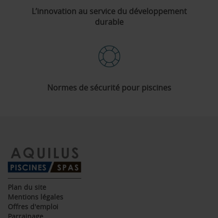
L’innovation au service du développement
durable
Normes de sécurité pour piscines
(ouvre
Plan du site
dans
(ouvre
Mentions légales
une
dans
(ouvre
Offres d'emploi
nouvelle
une
dans
(ouvre
Parrainage
fenêtre)