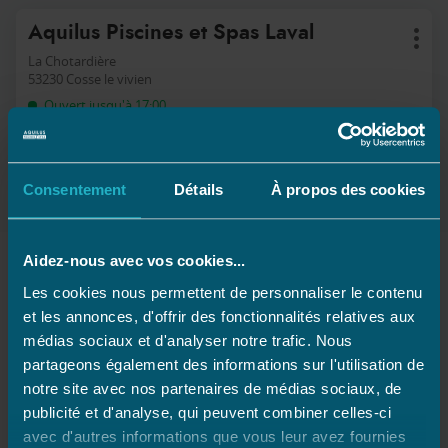
Appuyer
Point
Aquilus Piscines et Spas Laval
sur
Plus
de
la
d'op
La Chotardière
touche
vente
53230 Cosse le vivien
ENTRÉE
:
Ouvert jusqu'à 17:00
pour
obtenir
APPELER
AFFICHER
de
LE
plus
NUMÉRO
amples
Consentement
Détails
À propos des cookies
DE
informations
TÉLÉPHONE
DU
POINT
DE
Aidez-nous avec vos cookies...
VENTE
Les magasins Aquilus en Pays de la
AQUILUS
Les cookies nous permettent de personnaliser le contenu
Loire
PISCINES
et les annonces, d'offrir des fonctionnalités relatives aux
ET
SPAS
médias sociaux et d'analyser notre trafic. Nous
LAVAL
MAYENNE
partageons également des informations sur l'utilisation de
notre site avec nos partenaires de médias sociaux, de
Cosse Le Vivien
publicité et d'analyse, qui peuvent combiner celles-ci
avec d'autres informations que vous leur avez fournies