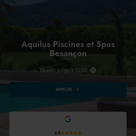
Aquilus Piscines et Spas
Besançon
Ouvert jusqu'à 12:00
Consulter
les
horaires
APPELER
AFFICHER
LE
NUMÉRO
DE
TÉLÉPHONE
DU
POINT
DE
VENTE
AQUILUS
4.8
PISCINES