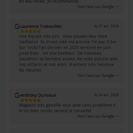
en eau finale. Je recommande
Voir l'avis sur Google
Laurence Trabouillet
le 27 avr. 2026
5
Une équipe très pro . Vous pouvez leur faire
Étoiles
confiance. Ils m'ont créé ma piscine 7m par 3.5m
Sur
sur 1m30 l'an dernier en 2025 terminé en juin
5
juste bien . Un vrai bonheur. De nouveau
souvenirs se forment autour de cette piscine avec
nos enfants et nos amis. Vraiment très heureux
du résultat.
Voir l'avis sur Google
Anthony Durivaux
le 24 avr. 2026
5
Magasin très gentille vous aide sans problème il
Étoiles
m on bien rendu service je conseille
Sur
Voir l'avis sur Google
5