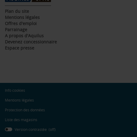
(ouvre
Plan du site
dans
(ouvre
Mentions légales
une
dans
(ouvre
Offres d'emploi
nouvelle
une
dans
(ouvre
Parrainage
fenêtre)
nouvelle
une
dans
(ouvre
A propos d'Aquilus
fenêtre)
nouvelle
une
dans
(ouvre
Devenez concessionnaire
fenêtre)
nouvelle
une
dans
(ouvre
Espace presse
fenêtre)
nouvelle
une
dans
fenêtre)
nouvelle
une
fenêtre)
nouvelle
fenêtre)
(ouvre
Info cookies
dans
une
(ouvre
Mentions légales
nouvelle
dans
fenêtre)
une
(ouvre
Protection des données
nouvelle
dans
fenêtre)
une
Liste des magasins
nouvelle
fenêtre)
Version contrastée (
off
)