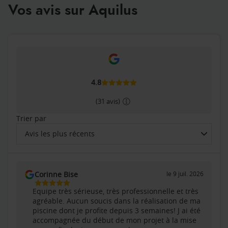
Vos avis sur Aquilus
4.8
(31 avis)
Trier par
Avis les plus récents
Trier
les
avis
Corinne Bise
le 9 juil. 2026
par
5
Equipe très sérieuse, très professionnelle et très
Étoiles
agréable. Aucun soucis dans la réalisation de ma
Sur
piscine dont je profite depuis 3 semaines! J ai été
5
accompagnée du début de mon projet à la mise