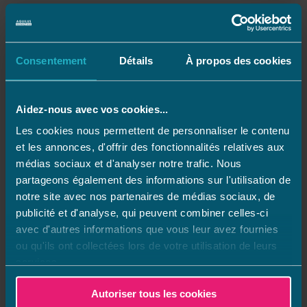
Consentement
Détails
À propos des cookies
Aidez-nous avec vos cookies...
Les cookies nous permettent de personnaliser le contenu
et les annonces, d'offrir des fonctionnalités relatives aux
médias sociaux et d'analyser notre trafic. Nous
partageons également des informations sur l'utilisation de
notre site avec nos partenaires de médias sociaux, de
1 dessin, 1 ballon !
publicité et d'analyse, qui peuvent combiner celles-ci
avec d'autres informations que vous leur avez fournies
Votre enfant aime dessiner ?
ou qu'ils ont collectées lors de votre utilisation de leurs
À l’occasion des 45 ans d’Aquilus, nous lançons
services.
l’opération : 1 dessin, 1 ballon.
Autoriser tous les cookies
Votre enfant dépose dans votre magasin Aquilus son