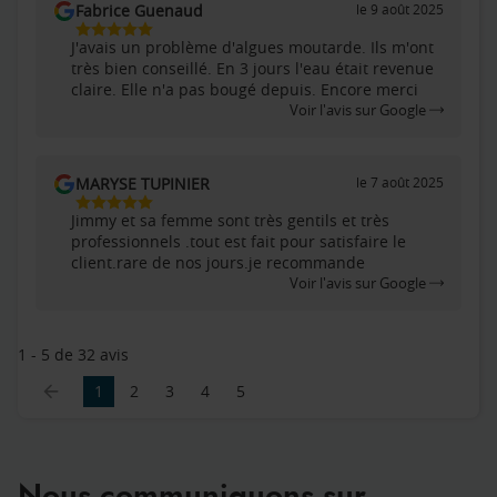
Fabrice Guenaud
le 9 août 2025
5
J'avais un problème d'algues moutarde. Ils m'ont
Étoiles
très bien conseillé. En 3 jours l'eau était revenue
Sur
claire. Elle n'a pas bougé depuis. Encore merci
5
Voir l'avis sur Google
MARYSE TUPINIER
le 7 août 2025
5
Jimmy et sa femme sont très gentils et très
Étoiles
professionnels .tout est fait pour satisfaire le
Sur
client.rare de nos jours.je recommande
5
Voir l'avis sur Google
1 - 5 de 32 avis
1
2
3
4
5