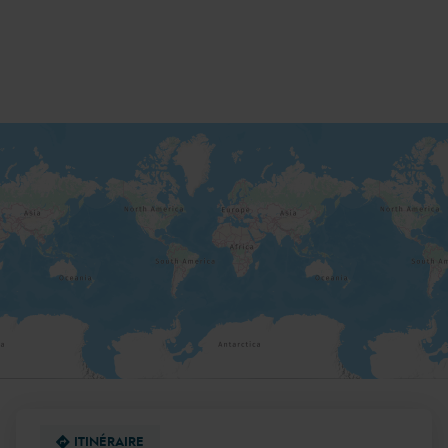
DE
VENTE
AQUILUS
PISCINES
ET
SPAS
BESANÇON
ITINÉRAIRE