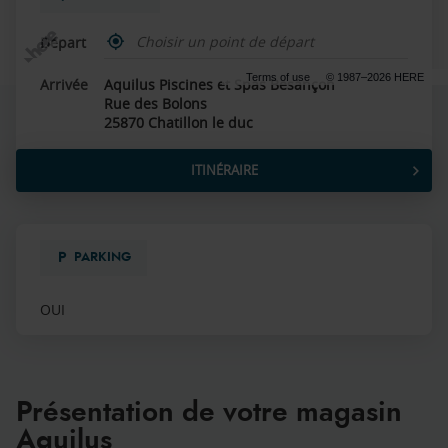
,
Départ
trouver
un
Terms of use
© 1987–2026 HERE
Arrivée
Aquilus Piscines et Spas Besançon
point
Rue des Bolons
de
vente
25870 Chatillon le duc
Aquilus
ITINÉRAIRE
JUSQU'AU
POINT
DE
VENTE
AQUILUS
PARKING
PISCINES
ET
SPAS
OUI
BESANÇON
Présentation de votre magasin
Aquilus