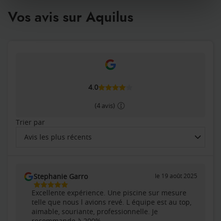
Vos avis sur Aquilus
4.0
(4 avis)
Trier par
Avis les plus récents
Trier
les
avis
Stephanie Garro
le 19 août 2025
par
5
Excellente expérience. Une piscine sur mesure
Étoiles
telle que nous l avions revé. L équipe est au top,
Sur
aimable, souriante, professionnelle. Je
5
recommande à 200%.