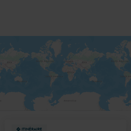
DE
VENTE
AQUILUS
PISCINES
ET
SPAS
SALERNES
ITINÉRAIRE