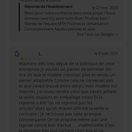
Réponse de l'établissement
le 27 nov. 2025
Merci pour votre confiance dans votre projet ! Nous
sommes ravis d'y avoir contribué ! Profitez bien !
Mandy de l'équipe MTH Piscines et climatisation
Concessionnaire Aquilus piscines et spas
Voir l'avis sur Google
L
le 8 août 2025
1
Vraiment très très déçue de la politique de cette
Étoiles
entreprise Je voulais un panier de skimmer.On
Sur
m'a dit que le modèle n'existait plus et vendu un
5
panier adaptable Comme cela ne convenait pas
et que j'avais trouvé entre temps mon modèle sur
internet, j'ai voulu rendre celui que j'avais acheté
la veille, toujours en emballage intact Et la
réponse a été "on ne reprend pas les
articles"alors qu'on m'avait affirmé la veille le
contraire ! Je ne trouve pas cette pratique
commerçante On ne propose même pas une
reprise contre bon d'achat..... inadmissible C'est
la dernière fois que j'achète chez eux Je ne