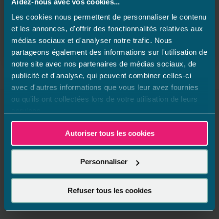
Aidez-nous avec vos cookies...
l’opération : 1 dessin, 1 ballon.
Les cookies nous permettent de personnaliser le contenu
Votre enfant dépose dans votre magasin Aquilus son
et les annonces, d'offrir des fonctionnalités relatives aux
plus joli dessin de piscine et il repart avec un ballon
de plage 😉
médias sociaux et d'analyser notre trafic. Nous
(sans condition d’achat)
partageons également des informations sur l'utilisation de
notre site avec nos partenaires de médias sociaux, de
publicité et d'analyse, qui peuvent combiner celles-ci
avec d'autres informations que vous leur avez fournies
ou qu'ils ont collectées lors de votre utilisation de leurs
services.
Magasins à proximité de Aquilus
Autoriser tous les cookies
Piscines et Spas Salernes
Il n'y a aucun magasin à proximité
Personnaliser
Refuser tous les cookies