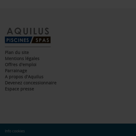
(ouvre
Plan du site
dans
(ouvre
Mentions légales
une
dans
(ouvre
Offres d'emploi
nouvelle
une
dans
(ouvre
Parrainage
fenêtre)
nouvelle
une
dans
(ouvre
A propos d'Aquilus
fenêtre)
nouvelle
une
dans
(ouvre
Devenez concessionnaire
fenêtre)
nouvelle
une
dans
(ouvre
Espace presse
fenêtre)
nouvelle
une
dans
fenêtre)
nouvelle
une
fenêtre)
nouvelle
fenêtre)
(ouvre
Info cookies
dans