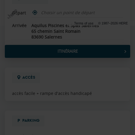
,
Départ
trouver
un
Terms of use
© 1987–2026 HERE
Arrivée
Aquilus Piscines et Spas Salernes
point
65 chemin Saint Romain
de
vente
83690 Salernes
Aquilus
ITINÉRAIRE
JUSQU'AU
POINT
DE
VENTE
AQUILUS
ACCÈS
PISCINES
ET
SPAS
accès facile + rampe d'accès handicapé
SALERNES
PARKING