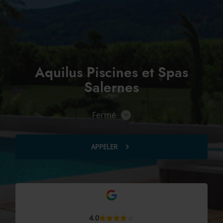
Aquilus Piscines et Spas
Salernes
Fermé
Consulter
les
horaires
APPELER
AFFICHER
LE
NUMÉRO
DE
TÉLÉPHONE
DU
POINT
DE
VENTE
AQUILUS
4.0
PISCINES