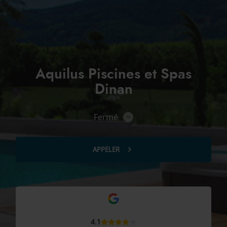
Aquilus Piscines et Spas
Dinan
Fermé
Consulter
les
horaires
APPELER
AFFICHER
LE
NUMÉRO
DE
TÉLÉPHONE
DU
POINT
DE
VENTE
AQUILUS
4.1
PISCINES