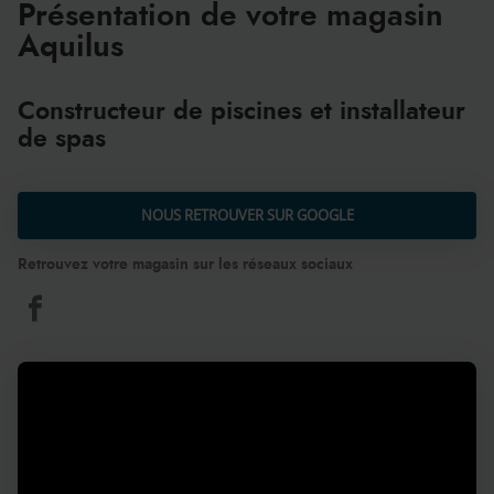
Présentation de votre magasin
PISCINES
ET
Aquilus
SPAS
DINAN
Constructeur de piscines et installateur
de spas
NOUS RETROUVER SUR GOOGLE
Retrouvez votre magasin sur les réseaux sociaux
Aquilus
Piscines
et
Spas
Dinan