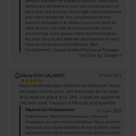
Bonjour Monsieur et Madame CREUSET, Nous vous
remercions sincèrement pour votre commentaire et
pour avoir pris le temps de partager votre expérience
avec notre entreprise. Vos compliments sur nos
ouvriers compétents et sérieux nous vont droit au
cœur et sont une belle reconnaissance du travail
accompli par notre équipe. Votre recommandation
est pour nous la plus belle des récompenses et nous
vous en remercions profondément. Bien
Cordialement L'Equipe Maillard Piscines et Paysages
Voir l'avis sur Google
Fanny EON-SALABERT
le 9 juil. 2025
5
Nous recommandons Solenne et Sébastien. Nous
Étoiles
les avons choisis pour une extension de terrasse
Sur
et la mise en place d'un SPA. Travail de qualité et
5
très bon suivi. Toujours à l'écoute et disponible.
Réponse de l'établissement
le 11 juil. 2025
Chère Fanny, Merci infiniment pour votre avis
chaleureux et votre recommandation. Nous sommes
ravis que vous soyez satisfaite de notre travail. Votre
satisfaction est notre priorité et nous restons à votre