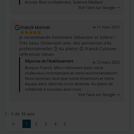
écoute. Bien cordialement, Solenne Maillard
Voir l'avis sur Google
Franck Moricet
le 11 mars 2025
5
Je recommande Fortement Sébastien et Solène !
Étoiles
Très beau Showroom avec des personnes très
Sur
professionnelles 👌 Au plaisir 😊 Franck Cuisines
5
références Dinan
Réponse de l'établissement
le 12 mars 2025
Bonjour Franck, Merci infiniment pour votre
chaleureux commentaire et votre recommandation!
Nous sommes ravis que notre showroom et notre
équipe aient répondu à vos attentes. Au plaisir de
collaborer à nouveau avec vous.
Voir l'avis sur Google
1 - 5 de 39 avis
1
2
3
4
5