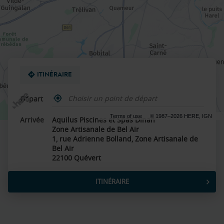
ITINÉRAIRE
,
Départ
trouver
un
Terms of use
© 1987–2026 HERE, IGN
Arrivée
Aquilus Piscines et Spas Dinan
point
Zone Artisanale de Bel Air
de
vente
1, rue Adrienne Bolland, Zone Artisanale de
Aquilus
Bel Air
22100 Quévert
ITINÉRAIRE
JUSQU'AU
POINT
DE
VENTE
AQUILUS