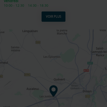
Horaires
Vendredi
d'ouverture
10:00
-
12:30
14:30
-
18:30
d'aujourd'hui
VOIR PLUS
ET
LES
HORAIRES
D'OUVERTURE
DU
POINT
DE
VENTE
AQUILUS
PISCINES
ET
SPAS
DINAN