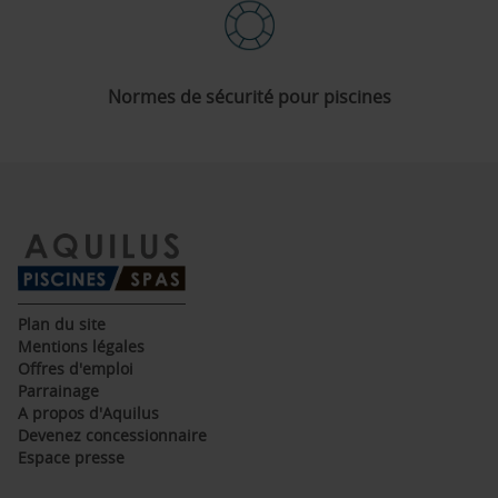
Normes de sécurité pour piscines
(ouvre
Plan du site
dans
(ouvre
Mentions légales
une
dans
(ouvre
Offres d'emploi
nouvelle
une
dans
(ouvre
Parrainage
fenêtre)
nouvelle
une
dans
(ouvre
A propos d'Aquilus
fenêtre)
nouvelle
une
dans
(ouvre
Devenez concessionnaire
fenêtre)
nouvelle
une
dans
(ouvre
Espace presse
fenêtre)
nouvelle
une
dans
fenêtre)
nouvelle
une