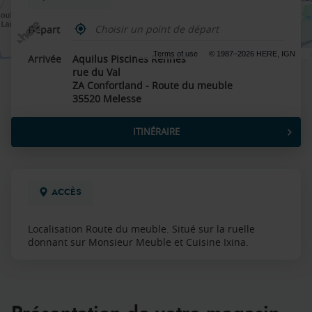
,
Départ
trouver
un
Terms of use
© 1987–2026 HERE, IGN
Arrivée
Aquilus Piscines Rennes
point
rue du Val
de
vente
ZA Confortland - Route du meuble
Aquilus
35520 Melesse
ITINÉRAIRE
JUSQU'AU
POINT
DE
VENTE
AQUILUS
ACCÈS
PISCINES
RENNES
Localisation Route du meuble. Situé sur la ruelle
donnant sur Monsieur Meuble et Cuisine Ixina.