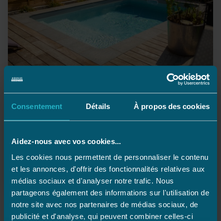
Piscines
Consentement
Détails
À propos des cookies
Fort d’une expérience de plus de 35 ans dans la
construction de piscines enterrées, AQUILUS PISCINES
développe des concepts à la pointe de l’innovation et
Aidez-nous avec vos cookies...
du design pour un équipement fiable et une
adaptation à la demande toujours plus exigeante.
Les cookies nous permettent de personnaliser le contenu
et les annonces, d'offrir des fonctionnalités relatives aux
EN SAVOIR PLUS
médias sociaux et d'analyser notre trafic. Nous
partageons également des informations sur l'utilisation de
notre site avec nos partenaires de médias sociaux, de
publicité et d'analyse, qui peuvent combiner celles-ci