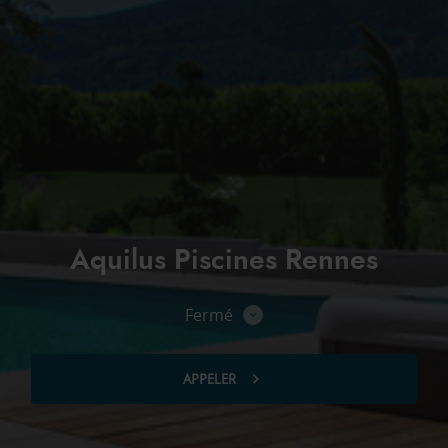
Aquilus Piscines Rennes
Fermé
Consulter
les
horaires
APPELER
AFFICHER
LE
NUMÉRO
DE
TÉLÉPHONE