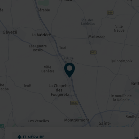
DE
VENTE
AQUILUS
PISCINES
RENNES
ITINÉRAIRE